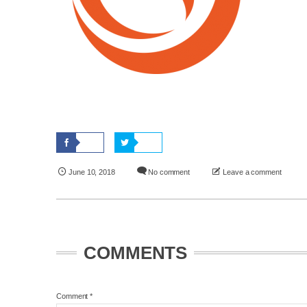
June
10
,
2018
No comment
Leave a comment
COMMENTS
Comment
*