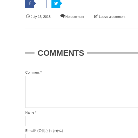
July
13
,
2018
No comment
Leave a comment
COMMENTS
Comment
*
Name
*
E-mail
*
(公開されません)