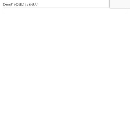
E-mail
*
(公開されません)
URL
次回のコメントで使用するためブラウザーに自分の名前、メールアドレス、サイト
を保存する。
新しいコメントをメールで通知
新しい投稿をメールで受け取る
HOME
ニュース
改修工事に伴う休業・料金改定のお知らせ