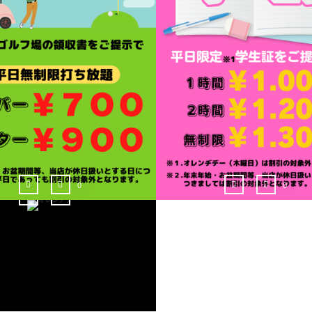
0
0
0