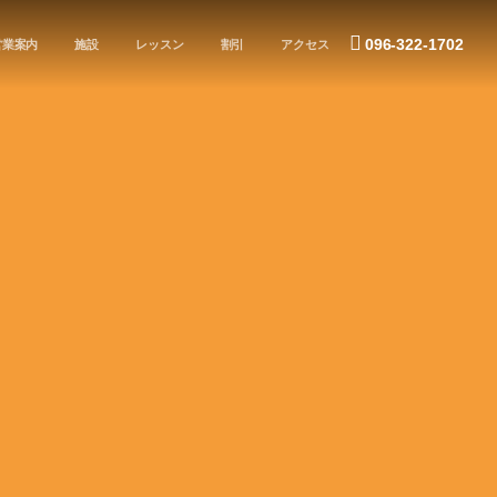
096-322-1702
営業案内
施設
レッスン
割引
アクセス