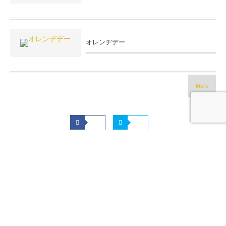
オレンヂデー
More
HOME
各種割引